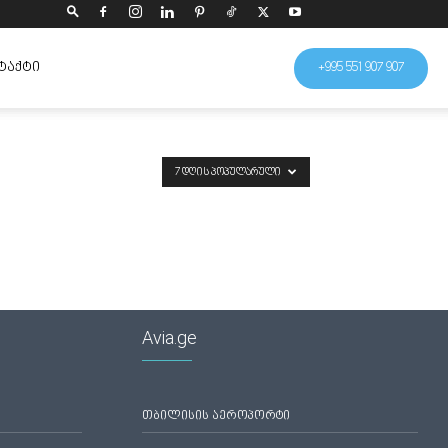
ᲢᲐᲥᲢᲘ
+995 551 907 907
7 ᲓᲦᲘᲡ ᲞᲝᲞᲣᲚᲐᲠᲣᲚᲘ
Avia.ge
თბილისის აეროპორტი