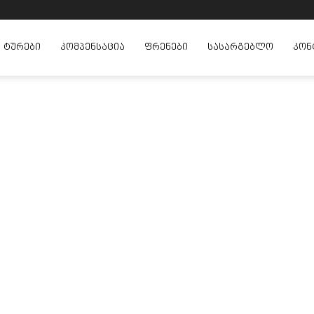
ᲢᲣᲠᲔᲑᲘ
ᲙᲝᲛᲞᲔᲜᲡᲐᲪᲘᲐ
ᲤᲠᲔᲜᲔᲑᲘ
ᲡᲐᲡᲐᲠᲒᲔᲑᲚᲝ
ᲙᲝᲜ