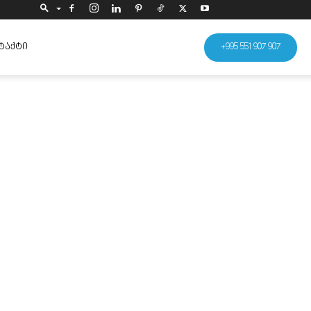
ᲢᲐᲥᲢᲘ
+995 551 907 907