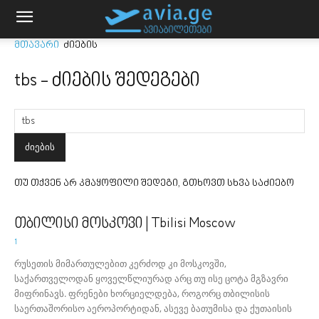
მთავარი
ძიების
tbs
-
ძიების შედეგები
თუ თქვენ არ კმაყოფილი შედეგი, გთხოვთ სხვა საძიებო
თბილისი მოსკოვი | Tbilisi Moscow
1
რუსეთის მიმართულებით კერძოდ კი მოსკოვში,
საქართველოდან ყოველწლიურად არც თუ ისე ცოტა მგზავრი
მიფრინავს. ფრენები ხორციელდება, როგორც თბილისის
საერთაშორისო აეროპორტიდან, ასევე ბათუმისა და ქუთაისის