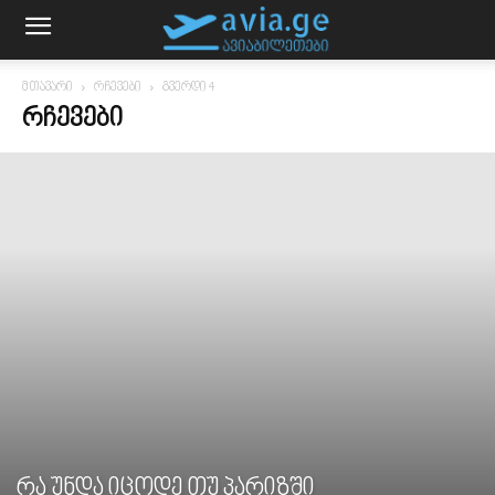
მთავარი
რჩევები
გვერდი 4
ᲠᲩᲔᲕᲔᲑᲘ
რა უნდა იცოდე თუ პარიზში